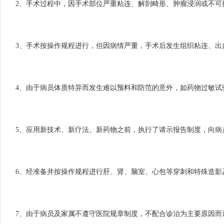
2、手术过程中，因手术部位严重粘连、解剖畸形、肿瘤浸润或不可
3、手术按操作规程进行，但因病情严重，手术后发生组织粘连、出
4、由于病员体质特异而发生难以预料和防范的意外，如药物过敏试
5、应用新技术、新疗法、新药物之前，执行了请示报告制度，向病
6、经准备并按操作规程进行肝、肾、脑室、心包等穿刺和特殊造影
7、由于病员及家属不遵守医院规章制度，不配合诊治为主要原因而