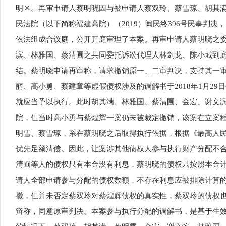
明区。再审申请人蔡明晓因与被申请人蔡双玲、蔡雪琼、胡其
民法院（以下简称福建高院）（2019）闽民终396号民事判决，
依法组成合议庭，公开开庭审理了本案。再审申请人蔡明晓之
滨、林雅国、蔡清圃之共同委托诉讼代理人林剑龙、陈小城到
结。蔡明晓申请再审称，请求撤销原一、二审判决，支持其一审
丽、高小勇、蔡建章等虚假债权涉及的调解书于2018年1月2
就应当予以执行。此时胡其满、林雅国、蔡清圃、金宏、谢文滨
院，但当时高小勇与蔡煌辉一案仍未被裁定撤销，该案在立案程序
明雪、蔡雪琼，系在蔡明晓之后取得执行依据，根据《最高人民
优先足额清偿。因此，让案涉其他债权人参与执行财产分配不合
清圃等人的债权只有本金没有利息，蔡明晓的债权只按照本金计
请人全部申请参与分配的债权数额，不存在利息应被排除计算
撤，但并未否定蔡双玲对蔡煌辉债权的真实性，蔡双玲的债权
辩称，同意原审判决。本案参与执行分配的调解书，是基于生