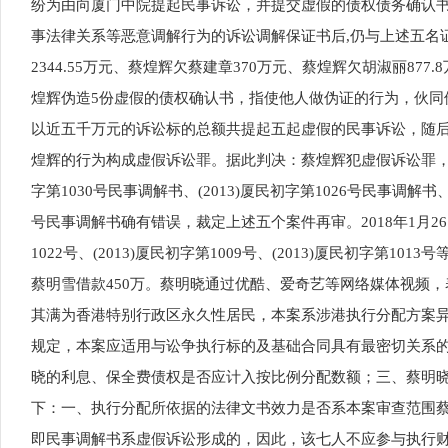
纷为由向厦门中院提起民事诉讼，并提交虚假的债权债务确认
事法律关系等恶意调解行为的诉讼调解保证书后,仍与上述五名
2344.55万元、蔡煌辉欠蔡建章370万元、蔡煌辉欠胡淑丽8
煌辉伪造5份虚假的债权确认书，指使他人做伪证的行为，伙
以近五千万元的诉讼标的总额共提起五起虚假的民事诉讼，随
煌辉的行为构成虚假诉讼罪。据此判决：蔡煌辉犯虚假诉讼罪，判处
字第1030号民事调解书、(2013)厦民初字第1026号民事调解书、(
号民事调解书确有错误，裁定上述五个案件再审。2018年1月26日，经
1022号、(2013)厦民初字第1009号、(2013)厦民初字第
蔡明雪借款450万。蔡明晓通过优酷、爱奇艺等网络媒体视频
其满为香港特别行政区永久性居民，本案系涉港执行分配方案
规定，本案应适用与讼争执行标的及基础合同具有最密切关系
晓的利息、保全费债权是否应计入按比例分配数额；三、蔡明
下：一、执行分配所依据的法律文书效力是否系本案审查范围
即民事调解书系虚假诉讼形成的，因此，该七人不应参与执行财产