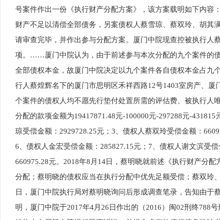
号案件作出一份《执行财产分配方案》，该方案载明如下内容
财产不足以清偿全部债务，另案债权人蔡雪琼、蔡双玲、胡其
请审查完毕，并作出参与分配方案。厦门中院现查控被执行人蔡煌辉
项。……厦门中院认为，由于前述参与本次分配的九个案件的债权均为
全部债权本金，故厦门中院决定以九个案件各自债权本金占九个案
行人蔡煌辉名下的厦门市思明区禾祥西路12号1403室房产、厦门
个案件的债权人均不愿先行垫付处置所需的评估费、被执行人唯一
分配的款项金额为19417871.48元-100000元-297288元-4
琼受偿金额：2929728.25元；3、债权人蔡双玲受偿金额：6609
6、债权人金宏受偿金额：285827.15元；7、债权人谢文滨受偿金
660975.28元。2018年8月14日，蔡明晓就前述《执
分配；蔡明晓的债权应当在执行分配中优先足额受偿；蔡双玲、胡
日，厦门中院执行局对蔡明晓询问后形成调查笔录，告知由于
明，厦门中院于2017年4月26日作出的（2016）闽02刑