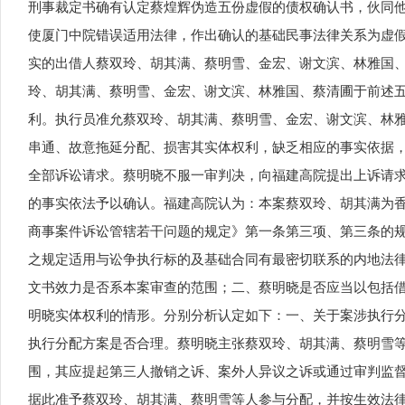
刑事裁定书确有认定蔡煌辉伪造五份虚假的债权确认书，伙同
使厦门中院错误适用法律，作出确认的基础民事法律关系为虚
实的出借人蔡双玲、胡其满、蔡明雪、金宏、谢文滨、林雅国
玲、胡其满、蔡明雪、金宏、谢文滨、林雅国、蔡清圃于前述
利。执行员准允蔡双玲、胡其满、蔡明雪、金宏、谢文滨、林
串通、故意拖延分配、损害其实体权利，缺乏相应的事实依据
全部诉讼请求。蔡明晓不服一审判决，向福建高院提出上诉请
的事实依法予以确认。福建高院认为：本案蔡双玲、胡其满为
商事案件诉讼管辖若干问题的规定》第一条第三项、第三条的
之规定适用与讼争执行标的及基础合同有最密切联系的内地法
文书效力是否系本案审查的范围；二、蔡明晓是否应当以包括
明晓实体权利的情形。分别分析认定如下：一、关于案涉执行
执行分配方案是否合理。蔡明晓主张蔡双玲、胡其满、蔡明雪
围，其应提起第三人撤销之诉、案外人异议之诉或通过审判监
据此准予蔡双玲、胡其满、蔡明雪等人参与分配，并按生效法