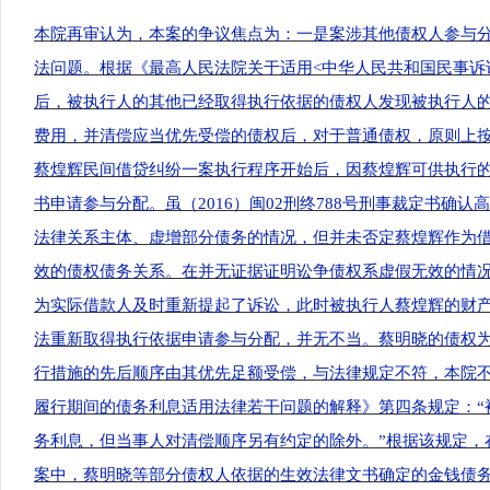
本院再审认为，本案的争议焦点为：一是案涉其他债权人参与
法问题。根据《最高人民法院关于适用
<中华人民共和国民事
后，被执行人的其他已经取得执行依据的债权人发现被执行人
费用，并清偿应当优先受偿的债权后，对于普通债权，原则上
蔡煌辉民间借贷纠纷一案执行程序开始后，因蔡煌辉可供执行
书申请参与分配。虽（2016）闽02刑终788号刑事裁定书
法律关系主体、虚增部分债务的情况，但并未否定蔡煌辉作为
效的债权债务关系。在并无证据证明讼争债权系虚假无效的情
为实际借款人及时重新提起了诉讼，此时被执行人蔡煌辉的财
法重新取得执行依据申请参与分配，并无不当。蔡明晓的债权
行措施的先后顺序由其优先足额受偿，与法律规定不符，本院
履行期间的债务利息适用法律若干问题的解释》第四条规定：“
务利息，但当事人对清偿顺序另有约定的除外。”根据该规定，
案中，蔡明晓等部分债权人依据的生效法律文书确定的金钱债