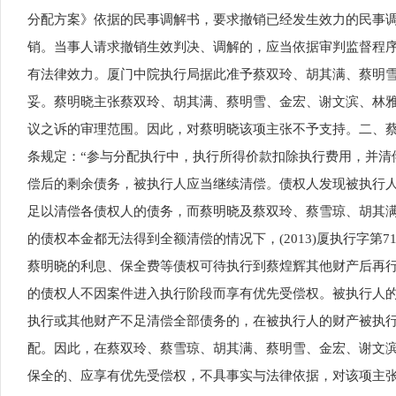
分配方案》依据的民事调解书，要求撤销已经发生效力的民事
销。当事人请求撤销生效判决、调解的，应当依据审判监督程
有法律效力。厦门中院执行局据此准予蔡双玲、胡其满、蔡明雪
妥。蔡明晓主张蔡双玲、胡其满、蔡明雪、金宏、谢文滨、林
议之诉的审理范围。因此，对蔡明晓该项主张不予支持。二、
条规定：“参与分配执行中，执行所得价款扣除执行费用，并清
偿后的剩余债务，被执行人应当继续清偿。债权人发现被执行人有其
足以清偿各债权人的债务，而蔡明晓及蔡双玲、蔡雪琼、胡其
的债权本金都无法得到全额清偿的情况下，(2013)厦执行字
蔡明晓的利息、保全费等债权可待执行到蔡煌辉其他财产后再
的债权人不因案件进入执行阶段而享有优先受偿权。被执行人
执行或其他财产不足清偿全部债务的，在被执行人的财产被执
配。因此，在蔡双玲、蔡雪琼、胡其满、蔡明雪、金宏、谢文滨、
保全的、应享有优先受偿权，不具事实与法律依据，对该项主张不