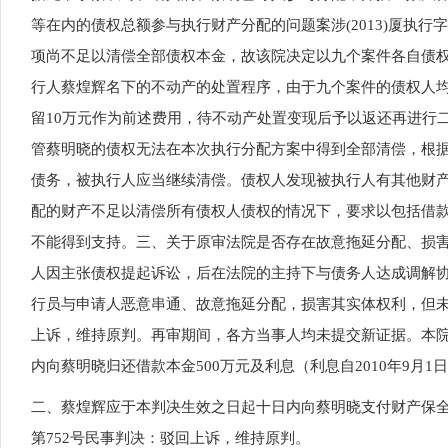
等在内的债权总额参与执行财产分配的问题案涉(2013)厦执
项尚不足以清偿全部债权本金，故该院决定以九个案件各自债
行人蔡煌辉名下的不动产的处置程序，由于九个案件的债权人
留10万元作为前述费用，待不动产处置变现后予以返还再进行
管蔡明晓的债权无法在本次执行分配方案中得到全部清偿，根据
债务，被执行人应当继续清偿。债权人发现被执行人有其他财
配的财产不足以清偿所有债权人债权的情况下，要求以包括借
不能得到支持。三、关于原审法院是否存在故意拖延分配、损
人因主张债权提起诉讼，后在法院的主持下与债务人达成调解
行员与申请人恶意串通、故意拖延分配，损害其实体权利，但
上诉，维持原判。再审期间，各方当事人均未提交新证据。本院另
内向蔡明晓归还借款本金500万元及利息（利息自2010年9月1
二、蔡煌辉应于本判决生效之日起十日内向蔡明晓支付财产保
第752号民事判决：驳回上诉，维持原判。