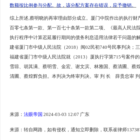
数额按比例参与分配。故，该分配方案存在错误，应予撤销。
综上所述
,蔡明晓的再审理由部分成立。厦门中院作出的执行财
百零七条第一款、第一百七十条第一款第二项、《最高人民法院
执行程序中计算迟延履行期间的债务利息适用法律若干问题的解释
建省厦门市中级人民法院（2018）闽02民初740号民事判决
福建省厦门市中级人民法院就（2013）厦执行字第715号案
雪琼、胡其满、蔡明雪、金宏、谢文滨、林雅国、蔡清圃、蔡煌
清圃、蔡煌辉负担。本判决为终审判决。审 判 长 薛贵忠审 判
来源：
法眼帝国
2024-03-03 12:07
广东
来源：转自网路，如有侵权，通知立即删除，联系崔律师
13738